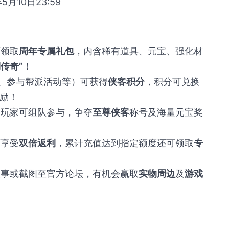
年5月10日23:59
可领取
周年专属礼包
，内含稀有道具、元宝、强化材
传奇”
！
S、参与帮派活动等）可获得
侠客积分
，积分可兑换
励！
，玩家可组队参与，争夺
至尊侠客
称号及海量元宝奖
可享受
双倍返利
，累计充值达到指定额度还可领取
专
故事或截图至官方论坛，有机会赢取
实物周边
及
游戏