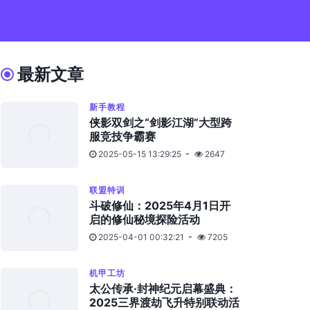
最新文章
新手教程
侠影双剑之“剑影江湖”大型跨
服竞技争霸赛
2025-05-15 13:29:25
2647
联盟特训
斗破修仙：2025年4月1日开
启的修仙秘境探险活动
2025-04-01 00:32:21
7205
机甲工坊
太公传承·封神纪元启幕盛典：
2025三界渡劫飞升特别联动活