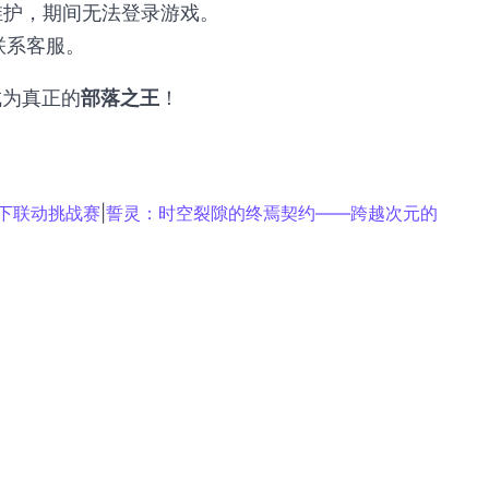
进行维护，期间无法登录游戏。
联系客服。
成为真正的
部落之王
！
线下联动挑战赛
|
誓灵：时空裂隙的终焉契约——跨越次元的