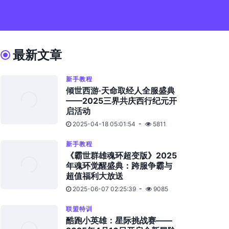
最新文章
新手教程
倾世西游·天命取经人全服盛典
——2025三界共庆西行纪元开
启活动
2025-04-18 05:01:54
5811
新手教程
《霸世群雄魂环超变版》2025
年魂环觉醒盛典：跨服争霸与
超值福利大放送
2025-06-07 02:25:39
9085
联盟特训
酷跑小英雄：星际挑战赛——