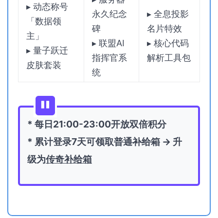
▸ 动态称号
永久纪念
▸ 全息投影
「数据领
碑
名片特效
主」
▸ 联盟AI
▸ 核心代码
▸ 量子跃迁
指挥官系
解析工具包
皮肤套装
统
* 每日21:00-23:00开放双倍积分
* 累计登录7天可领取
普通补给箱
→ 升
级为
传奇补给箱