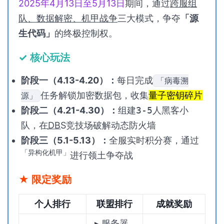
2025年4月13日至5月13日
期间，通过
跨服组
队、数据解密、机甲战争
三大模式，争夺
「源
生代码」
的终极控制权。
✓ 核心玩法
阶段一（4.13-4.20）：
每日完成
「病毒溯
任务解锁加密数据包，收集
量子密钥碎片
源」
阶段二（4.21-4.30）：
组建
3-5人
黑客小
队，在
DBS
竞技场破解动态防火墙
阶段三（5.1-5.13）：
全服实时积分赛，通过
「异构化机甲」
进行领土争夺战
★ 限定奖励
个人排行
联盟排行
成就奖励
▸ 服务器