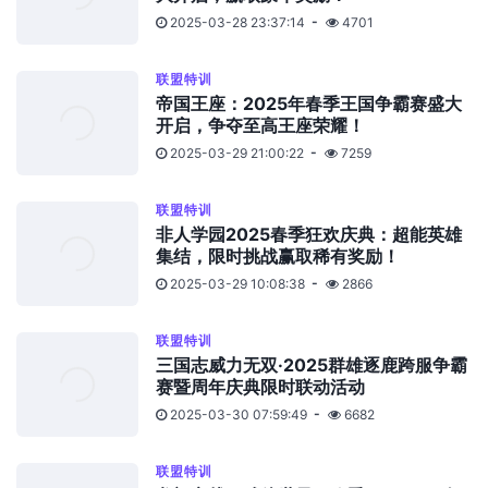
2025-03-28 23:37:14
4701
联盟特训
帝国王座：2025年春季王国争霸赛盛大
开启，争夺至高王座荣耀！
2025-03-29 21:00:22
7259
联盟特训
非人学园2025春季狂欢庆典：超能英雄
集结，限时挑战赢取稀有奖励！
2025-03-29 10:08:38
2866
联盟特训
三国志威力无双·2025群雄逐鹿跨服争霸
赛暨周年庆典限时联动活动
2025-03-30 07:59:49
6682
联盟特训