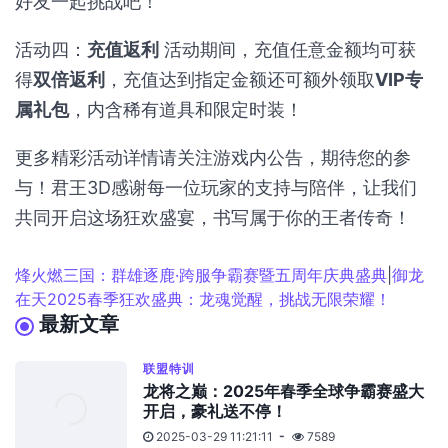
好友一起挑战吧！
活动四：
充值返利
活动期间，充值任意金额均可获
得
双倍返利
，充值达到指定金额还可额外领取
VIP专
属礼包
，内含稀有道具和限定时装！
更多精彩活动详情请关注游戏内公告，期待您的参
与！君王3D感谢每一位玩家的支持与陪伴，让我们
共同开启这场狂欢盛宴，书写属于你的王者传奇！
烽火燃三国：群雄逐鹿·跨服争霸赛暨五周年庆典盛典
|
御龙
在天2025春季狂欢盛典：龙魂觉醒，挑战无限荣耀！
最新文章
联盟特训
龙将之巅：2025年春季全球争霸赛盛大
开启，豪礼送不停！
2025-03-29 11:21:11
7589