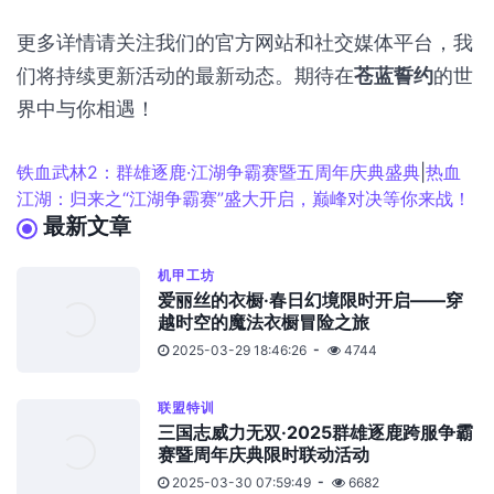
更多详情请关注我们的官方网站和社交媒体平台，我
们将持续更新活动的最新动态。期待在
苍蓝誓约
的世
界中与你相遇！
铁血武林2：群雄逐鹿·江湖争霸赛暨五周年庆典盛典
|
热血
江湖：归来之“江湖争霸赛”盛大开启，巅峰对决等你来战！
最新文章
机甲工坊
爱丽丝的衣橱·春日幻境限时开启——穿
越时空的魔法衣橱冒险之旅
2025-03-29 18:46:26
4744
联盟特训
三国志威力无双·2025群雄逐鹿跨服争霸
赛暨周年庆典限时联动活动
2025-03-30 07:59:49
6682